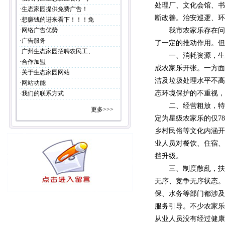
处理厂、文化会馆、书
·
生态家园提供免费广告！
断改善。治安巡逻、环
·
想赚钱的进来看下！！！免
·
网络广告优势
我市农家乐存在问题
·
广告服务
了一定的推动作用。但
·
广州生态家园招聘农民工、
一、消耗资源，生态
·
合作加盟
成农家乐开张。一方面
·
关于生态家园网站
洁及垃圾处理水平不高
·
网站功能
态环境保护的不重视，
·
我们的联系方式
二、经营粗放，特色和
更多>>>
定为星级农家乐的仅7
乡村民俗等文化内涵开
业人员对餐饮、住宿、
挡升级。
三、制度散乱，扶持
无序、竞争无序状态。
保、水务等部门都涉及
服务引导。不少农家乐
从业人员没有经过健康