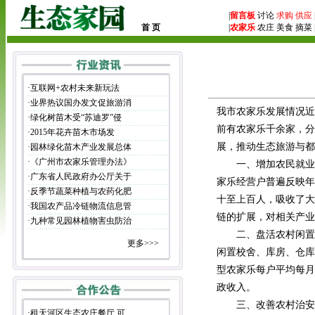
|
留言板
讨论
求购
供应
首 页
|
农家乐
农庄 美食 摘菜 
·
互联网+农村未来新玩法
·
业界热议国办发文促旅游消
我市农家乐发展情况近
·
绿化树苗木受“苏迪罗”侵
前有农家乐千余家，分
·
2015年花卉苗木市场发
展，推动生态旅游与都
·
园林绿化苗木产业发展总体
·
《广州市农家乐管理办法》
一、增加农民就业和
·
广东省人民政府办公厅关于
家乐经营户普遍反映年
·
反季节蔬菜种植与农药化肥
十至上百人，吸收了大
·
我国农产品冷链物流信息管
链的扩展，对相关产业
·
九种常见园林植物害虫防治
二、盘活农村闲置资
更多>>>
闲置校舍、库房、仓库
型农家乐每户平均每月
政收入。
三、改善农村治安、
·
租天河区生态农庄餐厅 可