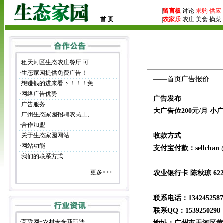
|
留言板
讨论
求购
供应
首 页
|
农家乐
农庄 美食 摘菜 
·
租天河区生态农庄餐厅 可
·
生态家园提供免费广告！
——首页广告报价
·
想赚钱的进来看下！！！免
·
网络广告优势
广告发布
·
广告服务
大广告位200元/月 小广
·
广州生态家园招聘农民工、
·
合作加盟
·
关于生态家园网站
收款方式
·
网站功能
支付宝付款：sellchan @
·
我们的联系方式
更多>>>
农业银行卡 陈秋琼 622848
联系电话：1342452587
联系QQ：1539250298
·
互联网+农村未来新玩法
地址：广州市天河区黄埔