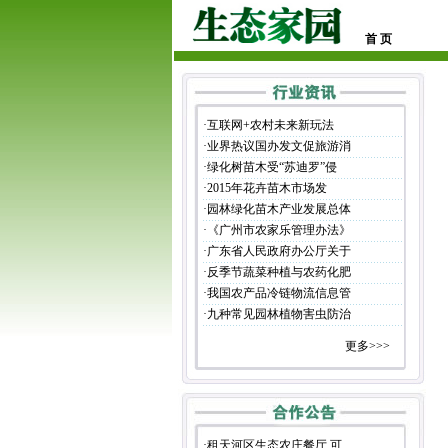
首 页
·
互联网+农村未来新玩法
·
业界热议国办发文促旅游消
·
绿化树苗木受“苏迪罗”侵
·
2015年花卉苗木市场发
·
园林绿化苗木产业发展总体
·
《广州市农家乐管理办法》
·
广东省人民政府办公厅关于
·
反季节蔬菜种植与农药化肥
·
我国农产品冷链物流信息管
·
九种常见园林植物害虫防治
更多>>>
·
租天河区生态农庄餐厅 可