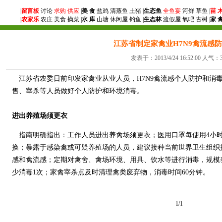
|
留言板
讨论
求购
供应
|
美 食
盐鸡 清蒸鱼 土猪 |
生态鱼
全鱼宴
河鲜 草鱼 |
苗 
|
农家乐
农庄 美食 摘菜 |
水 库
山塘 休闲屋 钓鱼 |
生态林
渡假屋 氧吧 古树 |
家 
江苏省制定家禽业H7N9禽流感
发表于：2013/4/24 16:52:00 人气：3
江苏省农委日前印发家禽业从业人员，H7N9禽流感个人防护和消
售、宰杀等人员做好个人防护和环境消毒。
进出养殖场须更衣
指南明确指出：工作人员进出养禽场须更衣；医用口罩每使用4小
换；暴露于感染禽或可疑养殖场的人员，建议接种当前世界卫生组织
感和禽流感；定期对禽舍、禽场环境、用具、饮水等进行消毒，规模
少消毒1次；家禽宰杀点及时清理禽类废弃物，消毒时间60分钟。
1/1