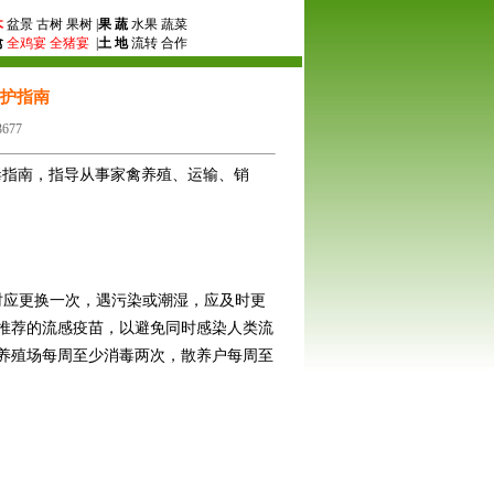
木
盆景 古树 果树 |
果 蔬
水果 蔬菜
禽
全鸡宴
全猪宴
|
土 地
流转 合作
防护指南
677
毒指南，指导从事家禽养殖、运输、销
时应更换一次，遇污染或潮湿，应及时更
推荐的流感疫苗，以避免同时感染人类流
养殖场每周至少消毒两次，散养户每周至