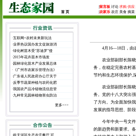
|
留言板
讨论
求购
供应
首 页
|
农家乐
农庄 美食 摘菜 
·
互联网+农村未来新玩法
·
业界热议国办发文促旅游消
4月16—18日
·
绿化树苗木受“苏迪罗”侵
·
2015年花卉苗木市场发
农业部副部长陈晓
·
园林绿化苗木产业发展总体
务，在稳定完善农村基
·
《广州市农家乐管理办法》
节约和生态环境保护,
·
广东省人民政府办公厅关于
·
反季节蔬菜种植与农药化肥
农业部副部长陈晓
·
我国农产品冷链物流信息管
务。党的十八大突出强
·
九种常见园林植物害虫防治
了方向。为全面加快我
更多>>>
发展的指导思想、阶段
今年中央一号文件
的新趋势和新要求。各
·
租天河区生态农庄餐厅 可