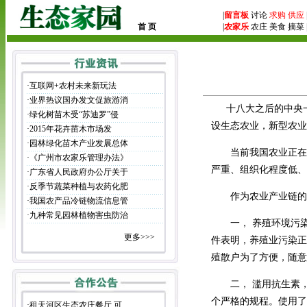
|
留言板
讨论
求购
供应
首 页
|
农家乐
农庄 美食 摘菜 
·
互联网+农村未来新玩法
·
业界热议国办发文促旅游消
十八大之后的中央一
·
绿化树苗木受“苏迪罗”侵
设生态农业，新型农业
·
2015年花卉苗木市场发
·
园林绿化苗木产业发展总体
当前我国农业正在发
·
《广州市农家乐管理办法》
严重、组织化程度低、
·
广东省人民政府办公厅关于
·
反季节蔬菜种植与农药化肥
作为农业产业链的重
·
我国农产品冷链物流信息管
·
九种常见园林植物害虫防治
一， 养殖环境污染
更多>>>
件表明，养殖业污染正
殖散户为了方便，随意
二， 滥用抗生素，添
个严格的规程。使用了
·
租天河区生态农庄餐厅 可