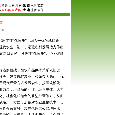
木
盆景 古树 果树 |
果 蔬
水果 蔬菜
禽
全鸡宴
全猪宴
|
土 地
流转 合作
节
285
提出了“四化同步”、城乡一体的战略要
现代农业、进一步增强农村发展活力作出
育新型农民、推进“四化同步”几个关键环
临诸多挑战，如农产品供求关系依旧偏
强等。发展现代农业，必须按照高产、优
用现代经营方式发展农业。按照规模化、
业力度，培育新的产业化经营主体。大力
化、社会化相结合的新型经营体系，从而
战略。一方面，加强对农业生物技术、信
作物遗传育种、高产优质高效栽培技术、