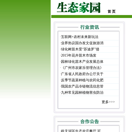
首 页
·
互联网+农村未来新玩法
·
业界热议国办发文促旅游消
·
绿化树苗木受“苏迪罗”侵
·
2015年花卉苗木市场发
·
园林绿化苗木产业发展总体
·
《广州市农家乐管理办法》
·
广东省人民政府办公厅关于
·
反季节蔬菜种植与农药化肥
·
我国农产品冷链物流信息管
·
九种常见园林植物害虫防治
更多>>>
·
租天河区生态农庄餐厅 可