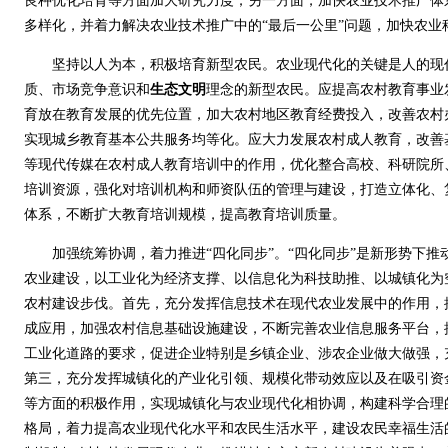
良种优化培育等方面加大研究力度；另一方面，加快农业技术推广体
多样化，并着力解决农业技术推广中的“最后一公里”问题，加快
坚持以人为本，积极培育新型农民。农业现代化的关键是人的现
质、市场竞争意识和
生态文明
理念的新型农民。应提高农村教育事业
育放在教育发展的优先位置，加大农村地区教育经费投入，改善农村
实现城乡教育基本公共服务均等化。应大力发展农村成人教育，改善
等现代传媒在农村成人教育培训中的作用，优化整合高校、科研院所
培训资源，强化对培训机构和师资队伍的管理与建设，打造立体化、
体系，不断扩大教育培训规模，提高教育培训质量。
加强统筹协调，着力推进“四化同步”。“四化同步”是新形势下推
农业建设，以工业化为经济支撑、以信息化为科技助推、以城镇化为
农村建设步伐。首先，充分发挥信息技术在现代农业发展中的作用，
成应用，加强农村信息基础设施建设，不断完善农业信息服务平台，
工业化道路的要求，促进企业特别是乡镇企业、涉农企业做大做强，
第三，充分发挥城镇化的产业化引领、规模化带动效应以及在吸引资
等方面的积极作用，实现城镇化与农业现代化相协调，构建科学合理
格局，着力提高农业现代化水平和农民生活水平，建设农民幸福生活的