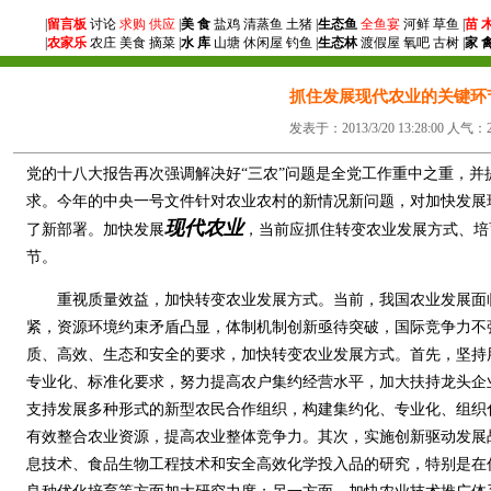
|
留言板
讨论
求购
供应
|
美 食
盐鸡 清蒸鱼 土猪 |
生态鱼
全鱼宴
河鲜 草鱼 |
苗 
|
农家乐
农庄 美食 摘菜 |
水 库
山塘 休闲屋 钓鱼 |
生态林
渡假屋 氧吧 古树 |
家 
抓住发展现代农业的关键环
发表于：2013/3/20 13:28:00 人气：2
党的十八大报告再次强调解决好“三农”问题是全党工作重中之重，并
求。今年的中央一号文件针对农业农村的新情况新问题，对加快发展
现代农业
了新部署。加快发展
，当前应抓住转变农业发展方式、培
节。
重视质量效益，加快转变农业发展方式。当前，我国农业发展面
紧，资源环境约束矛盾凸显，体制机制创新亟待突破，国际竞争力不
质、高效、生态和安全的要求，加快转变农业发展方式。首先，坚持
专业化、标准化要求，努力提高农户集约经营水平，加大扶持龙头企
支持发展多种形式的新型农民合作组织，构建集约化、专业化、组织
有效整合农业资源，提高农业整体竞争力。其次，实施创新驱动发展
息技术、食品生物工程技术和安全高效化学投入品的研究，特别是在