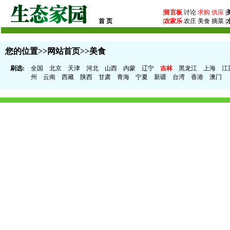
|
留言板
讨论
求购
供应
|
首 页
|
农家乐
农庄 美食 摘菜 |
您的位置>>
网站首页
>>美食
刷选:
全国
北京
天津
河北
山西
内蒙
辽宁
吉林
黑龙江
上海
江
州
云南
西藏
陕西
甘肃
青海
宁夏
新疆
台湾
香港
澳门