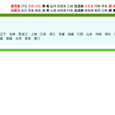
|
留言板
讨论
求购
供应
|
美 食
盐鸡 清蒸鱼 土猪 |
生态鱼
全鱼宴
河鲜 草鱼 |
苗 
|
农家乐
农庄 美食 摘菜 |
水 库
山塘 休闲屋 钓鱼 |
生态林
渡假屋 氧吧 古树 |
家 
辽宁
吉林
黑龙江
上海
江苏
浙江
安徽
福建
江西
山东
河南
湖北
夏
新疆
台湾
香港
澳门