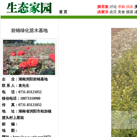
|
留言板
讨论
求购
供应
|
首 页
|
农家乐
农庄 美食 摘菜 |
前锦绿化苗木基地
企 业：湖南浏阳前锦基地
联 系 人：袁先生
电 话：0731-83121052
移动电话：18073310900
传 真：0731-83121052
地 址：湖南省浏阳市柏加镇
渡头村上星组
邮 编：
地 图：