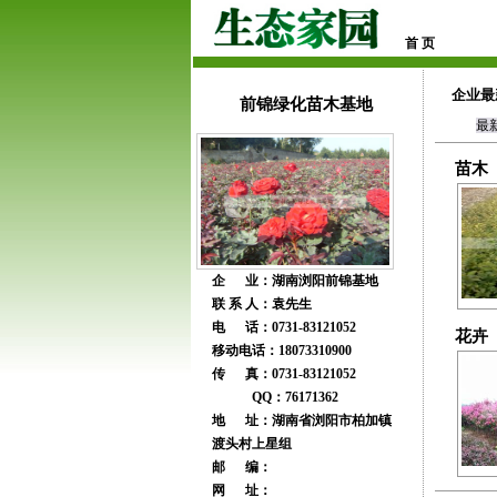
首 页
企业最
前锦绿化苗木基地
最
苗木
企 业：湖南浏阳前锦基地
联 系 人：袁先生
电 话：0731-83121052
花卉
移动电话：18073310900
传 真：0731-83121052
QQ：76171362
地 址：湖南省浏阳市柏加镇
渡头村上星组
邮 编：
网 址：