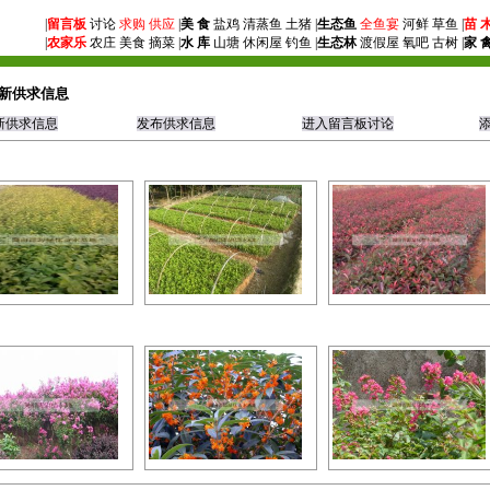
|
留言板
讨论
求购
供应
|
美 食
盐鸡 清蒸鱼 土猪 |
生态鱼
全鱼宴
河鲜 草鱼 |
苗 
|
农家乐
农庄 美食 摘菜 |
水 库
山塘 休闲屋 钓鱼 |
生态林
渡假屋 氧吧 古树 |
家 
新供求信息
新供求信息
发布供求信息
进入留言板讨论