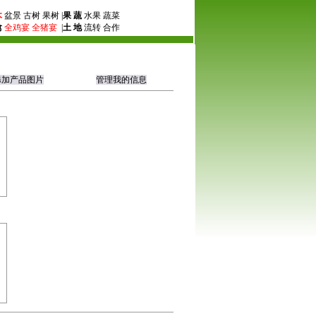
木
盆景 古树 果树 |
果 蔬
水果 蔬菜
禽
全鸡宴
全猪宴
|
土 地
流转 合作
添加产品图片
管理我的信息