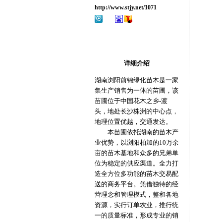
http://www.stjy.net/1071
详细介绍
湖南浏阳前锦绿化苗木是一家
集生产销售为一体的苗圃，该
苗圃位于中国花木之乡-渡
头，地处长沙株洲的中心点，
地理位置优越，交通发达。
本苗圃依托湖南的苗木产
业优势，以浏阳柏加的10万余
亩的苗木基地和众多的兄弟单
位为稳定的供应渠道。全力打
造全方位多功能的苗木交易配
送的商务平台。凭借独特的经
营理念和管理模式，整和各地
资源，实行订单农业，推行统
一的质量标准，形成专业的销