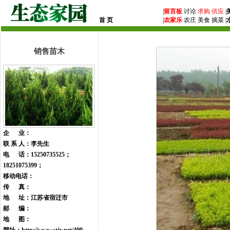
|
留言板
讨论
求购
供应
|
首 页
|
农家乐
农庄 美食 摘菜 |
销售苗木
企 业：
联 系 人：李先生
电 话：15250735525；
18251075399；
移动电话：
传 真：
地 址：江苏省宿迁市
邮 编：
地 图：