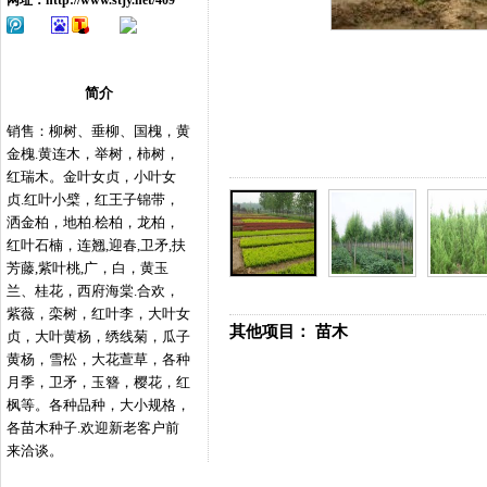
网址：
http://www.stjy.net/409
简介
销售：柳树、垂柳、国槐，黄
金槐.黄连木，举树，柿树，
红瑞木。金叶女贞，小叶女
贞.红叶小檗，红王子锦带，
洒金柏，地柏.桧柏，龙柏，
红叶石楠，连翘,迎春,卫矛,扶
芳藤,紫叶桃,广，白，黄玉
兰、桂花，西府海棠.合欢，
紫薇，栾树，红叶李，大叶女
其他项目：
苗木
贞，大叶黄杨，绣线菊，瓜子
黄杨，雪松，大花萱草，各种
月季，卫矛，玉簪，樱花，红
枫等。各种品种，大小规格，
各苗木种子.欢迎新老客户前
来洽谈。