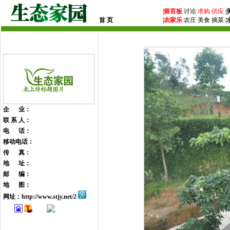
|
留言板
讨论
求购
供应
|
首 页
|
农家乐
农庄 美食 摘菜 |
企 业：
联 系 人：
电 话：
移动电话：
传 真：
地 址：
邮 编：
地 图：
网址：
http://www.stjy.net/2