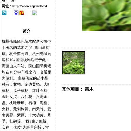
地 图：
网址：
http://www.stjy.net/284
简介
杭州伟峰绿化苗木配送公司位
于著名的花木之乡--萧山新街
镇。杭金衢高速、杭州绕城高
速和104国道线均途经于此，
离萧山火车站、萧山国际机场
均在10分钟车程之内，交通极
为便利。 主要供应的苗木品
种有：龙柏、金边黄杨、大叶
其他项目：
苗木
黄杨、瓜子黄杨、红叶石楠、
金叶女贞、八仙花、八角金
盘、桃叶珊瑚、石楠、海桐、
火棘、无刺枸骨、南天竹、云
南黄馨、紫薇、十大功劳、月
季、杜鹃等。 我们以“创新、
实在、优质”为经营宗旨，常