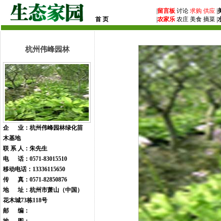
|
留言板
讨论
求购
供应
|
首 页
|
农家乐
农庄 美食 摘菜 |
杭州伟峰园林
企 业：杭州伟峰园林绿化苗
木基地
联 系 人：朱先生
电 话：0571-83015510
移动电话：13336115650
传 真：0571-82850876
地 址：杭州市萧山（中国）
花木城73栋118号
邮 编：