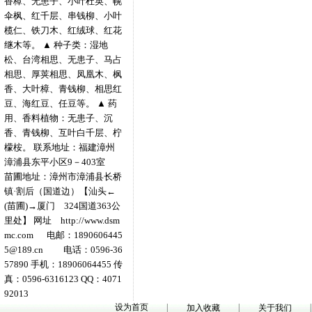
香樟、无患子、小叶杜英、幌
伞枫、红千层、串钱柳、小叶
榄仁、铁刀木、红绒球、红花
继木等。 ▲ 种子类：湿地
松、台湾相思、无患子、马占
相思、厚荚相思、凤凰木、枫
香、大叶樟、青钱柳、相思红
豆、海红豆、任豆等。 ▲ 药
用、香料植物：无患子、沉
香、青钱柳、互叶白千层、柠
檬桉。 联系地址：福建漳州
漳浦县东平小区9－403室
苗圃地址：漳州市漳浦县长桥
镇·割后（国道边）【汕头←
(苗圃)→厦门 324国道363公
里处】 网址 http://www.dsm
mc.com 电邮：1890606445
5@189.cn 电话：0596-36
57890 手机：18906064455 传
真：0596-6316123 QQ：4071
92013
设为首页
|
|
|
加入收藏
关于我们