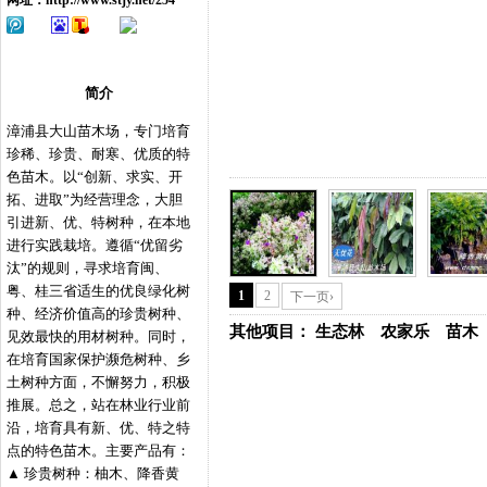
网址：
http://www.stjy.net/254
简介
漳浦县大山苗木场，专门培育
珍稀、珍贵、耐寒、优质的特
色苗木。以“创新、求实、开
拓、进取”为经营理念，大胆
引进新、优、特树种，在本地
进行实践栽培。遵循“优留劣
汰”的规则，寻求培育闽、
粤、桂三省适生的优良绿化树
1
2
下一页›
种、经济价值高的珍贵树种、
其他项目：
生态林
农家乐
苗木
见效最快的用材树种。同时，
在培育国家保护濒危树种、乡
土树种方面，不懈努力，积极
推展。总之，站在林业行业前
沿，培育具有新、优、特之特
点的特色苗木。主要产品有：
▲ 珍贵树种：柚木、降香黄