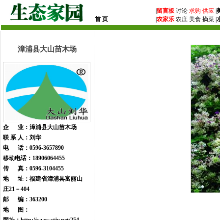
|
留言板
讨论
求购
供应
|
首 页
|
农家乐
农庄 美食 摘菜 |
漳浦县大山苗木场
企 业：漳浦县大山苗木场
联 系 人：刘华
电 话：0596-3657890
移动电话：18906064455
传 真：0596-3104455
地 址：福建省漳浦县富丽山
庄21－404
邮 编：363200
地 图：