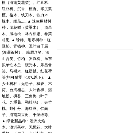
檀（海南黄花梨）、红豆杉、
红豆树、沉香、檀香、印度紫
檀、格木、铁刀木、铁力木、
蚬木、缅茄...... ▲ 速生用材树
种：团花树（黄梁木）、顶果
木、湿地松、马占相思、卷荚
相思. ▲ 珍稀、耐寒树种：红
豆杉、青钱柳、互叶白千层
(澳洲茶树）、峨眉含笑、深
山含笑、竹柏、罗汉松、乐东
拟单性木兰、观光木、乐昌含
笑、马褂木、红翅槭、红花荷
等(均可耐零下10℃以下)。 ▲
乡土树种：无患子、枫香、木
荷、台湾相思、大叶香樟、湿
地松、枫香、三角梅（叶子
花、九重葛、勒杜鹃）、夹竹
桃、野牡丹、海红豆、仁面
子、海南菜豆树、千层纸等。
▲ 绿化新品种：澳洲火焰
木、澳洲茶树、无忧花、大叶