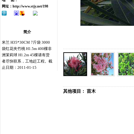
地 图：
网址：
http://www.stjy.net/198
简介
米兰 H35*30CM 7斤袋 3000
袋红花夹竹桃 H1.5m 400棵非
洲茉莉球 H1.2m 45棵请有货
者尽快联系，工地赶工程。截
止日期：2011-01-15
其他项目：
苗木