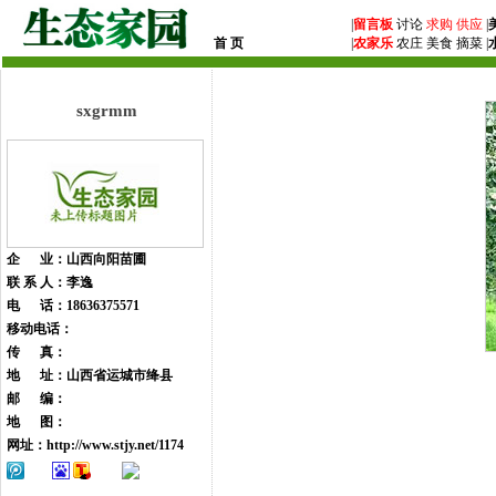
|
留言板
讨论
求购
供应
|
首 页
|
农家乐
农庄 美食 摘菜 |
sxgrmm
企 业：山西向阳苗圃
联 系 人：李逸
电 话：18636375571
移动电话：
传 真：
地 址：山西省运城市绛县
邮 编：
地 图：
网址：
http://www.stjy.net/1174