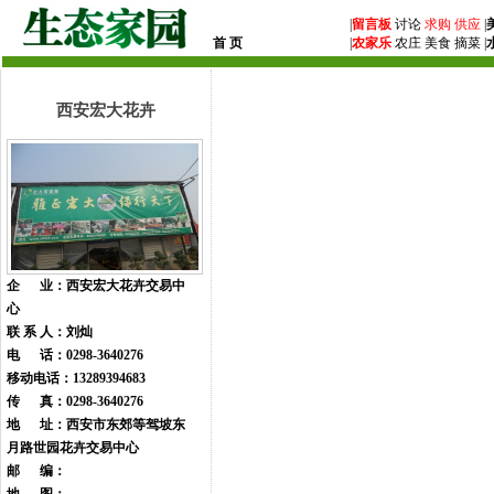
|
留言板
讨论
求购
供应
|
首 页
|
农家乐
农庄 美食 摘菜 |
西安宏大花卉
企 业：西安宏大花卉交易中
心
联 系 人：刘灿
电 话：0298-3640276
移动电话：13289394683
传 真：0298-3640276
地 址：西安市东郊等驾坡东
月路世园花卉交易中心
邮 编：