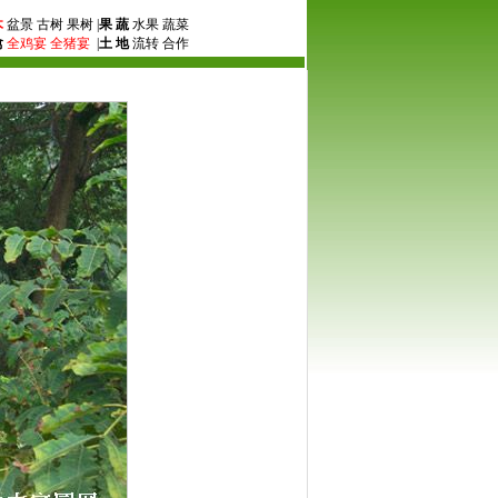
木
盆景 古树 果树 |
果 蔬
水果 蔬菜
禽
全鸡宴
全猪宴
|
土 地
流转 合作