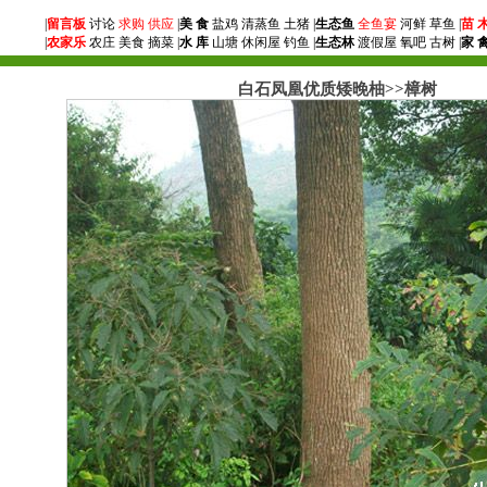
|
留言板
讨论
求购
供应
|
美 食
盐鸡 清蒸鱼 土猪 |
生态鱼
全鱼宴
河鲜 草鱼 |
苗 
|
农家乐
农庄 美食 摘菜 |
水 库
山塘 休闲屋 钓鱼 |
生态林
渡假屋 氧吧 古树 |
家 
白石凤凰优质矮晚柚>>樟树