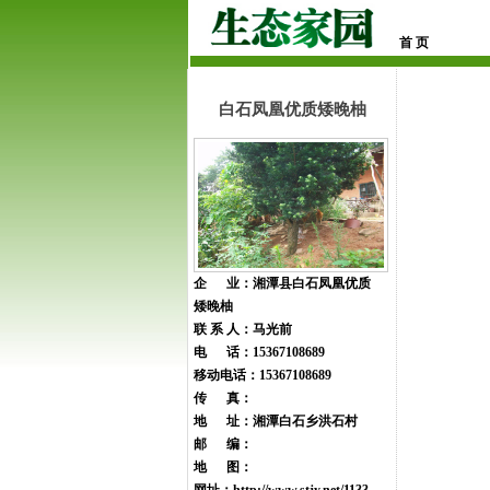
首 页
白石凤凰优质矮晚柚
企 业：湘潭县白石凤凰优质
矮晚柚
联 系 人：马光前
电 话：15367108689
移动电话：15367108689
传 真：
地 址：湘潭白石乡洪石村
邮 编：
地 图：