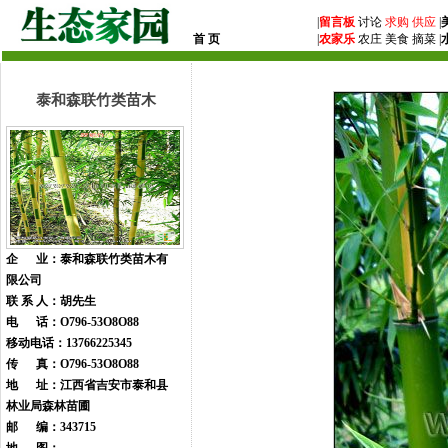
|
留言板
讨论
求购
供应
|
首 页
|
农家乐
农庄 美食 摘菜 |
泰和森联竹类苗木
企 业：泰和森联竹类苗木有
限公司
联 系 人：胡先生
电 话：O796-53O8O88
移动电话：13766225345
传 真：O796-53O8O88
地 址：江西省吉安市泰和县
林业局森林苗圃
邮 编：343715