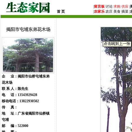
|
留言板
讨论
求购
供应
|
首 页
|
农家乐
农庄 美食 摘菜 |
揭阳市屯埔东弟花木场
企 业：揭阳市仙桥屯埔东弟
花木场
联 系 人：陈先生
电 话：13543929428
移动电话：13822930502
传 真：
地 址：广东省揭阳市仙桥镇
屯埔
邮 编：522000