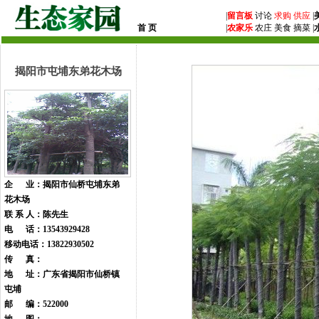
|
留言板
讨论
求购
供应
|
首 页
|
农家乐
农庄 美食 摘菜 |
揭阳市屯埔东弟花木场
企 业：揭阳市仙桥屯埔东弟
花木场
联 系 人：陈先生
电 话：13543929428
移动电话：13822930502
传 真：
地 址：广东省揭阳市仙桥镇
屯埔
邮 编：522000