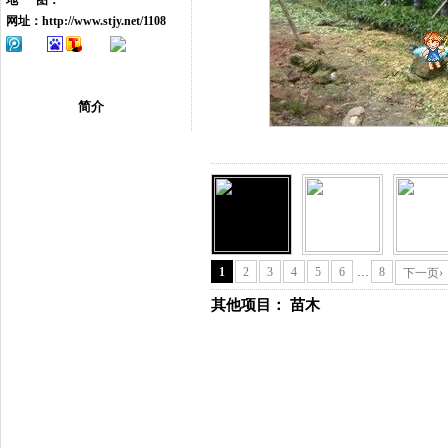
地 图：
网址：
http://www.stjy.net/1108
简介
1
2
3
4
5
6
…
8
下一页›
其他项目：
苗木