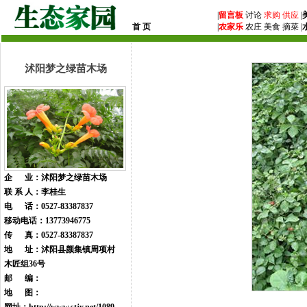
|
留言板
讨论
求购
供应
|
首 页
|
农家乐
农庄 美食 摘菜 |
沭阳梦之绿苗木场
企 业：沭阳梦之绿苗木场
联 系 人：李桂生
电 话：0527-83387837
移动电话：13773946775
传 真：0527-83387837
地 址：沭阳县颜集镇周项村
木匠组36号
邮 编：
地 图：