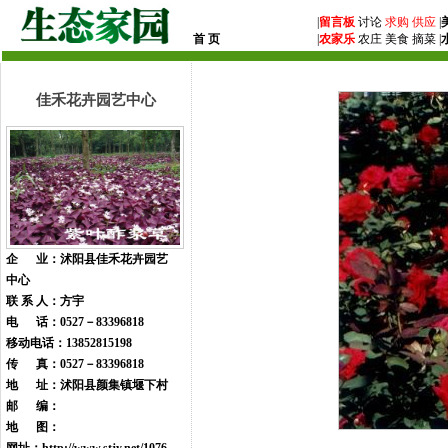
|
留言板
讨论
求购
供应
|
首 页
|
农家乐
农庄 美食 摘菜 |
佳禾花卉园艺中心
企 业：沭阳县佳禾花卉园艺
中心
联 系 人：方宇
电 话：0527－83396818
移动电话：13852815198
传 真：0527－83396818
地 址：沭阳县颜集镇堰下村
邮 编：
地 图：