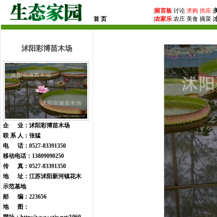
|
留言板
讨论
求购
供应
|
首 页
|
农家乐
农庄 美食 摘菜 |
沭阳彩博苗木场
企 业：沭阳彩博苗木场
联 系 人：张猛
电 话：0527-83391350
移动电话：13809090250
传 真：0527-83391350
地 址：江苏沭阳新河镇花木
示范基地
邮 编：223656
地 图：