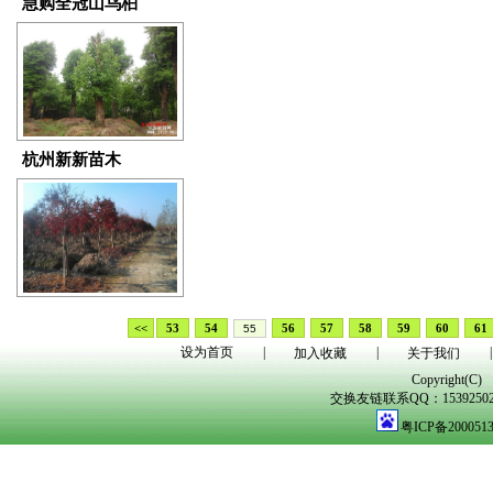
急购全冠山乌桕
杭州新新苗木
<<
53
54
56
57
58
59
60
61
55
设为首页
|
|
|
加入收藏
关于我们
Copyright(C)
交换友链联系QQ：1539250298
粤ICP备200051