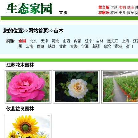
|
留言板
讨论
求购
供应
|
首 页
|
农家乐
农庄 美食 摘菜 |
您的位置>>
网站首页
>>苗木
刷选:
全国
北京
天津
河北
山西
内蒙
辽宁
吉林
黑龙江
上海
江
州
云南
西藏
陕西
甘肃
青海
宁夏
新疆
台湾
香港
澳门
江苏花木园林
攸县益良园林