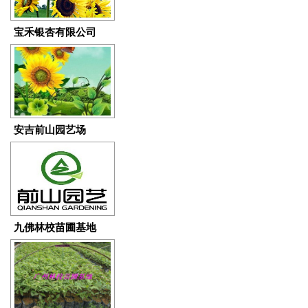
宝禾银杏有限公司
安吉前山园艺场
九佛林校苗圃基地