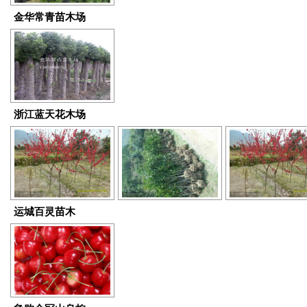
金华常青苗木场
浙江蓝天花木场
运城百灵苗木