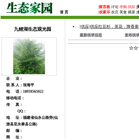
|
留言板
讨论
求购
供应
|
首 页
|
农家乐
农庄 美食 摘菜 |
·
[供应]供应红豆杉，茶花，降香
九鲤湖生态观光园
最新供求信息
发布供
☆☆
企 业：
联 系 人：张海平
电 话：18959565922
移动电话：
传 真：
QQ：
地 址：福建省仙永公路旁(仙
游县至永泰县公路)
邮 编：
网 址：