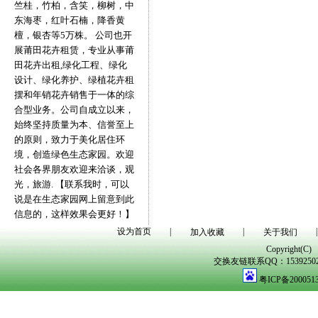
竺桂，竹柏，含笑，柳树，中
东海枣，红叶石楠，降香黄
檀，银杏等5万株。 公司也开
展莆田花卉租赁，专业从事莆
田花卉出租,绿化工程、绿化
设计、绿化养护、绿植花卉租
摆和年销花卉销售于一体的综
合型业务。公司自成立以来，
始终坚持质量为本、信誉至上
的原则，致力于美化居住环
境，创造绿色生态家园。欢迎
社会各界朋友欢迎来洽谈，观
光，旅游. 【联系我时，可以
说是在生态家园网上留意到此
信息的，这样效果会更好！】
设为首页
|
|
|
加入收藏
关于我们
Copyright(C)
交换友链联系QQ：1539250298
粤ICP备200051