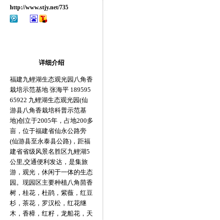
http://www.stjy.net/735
详细介绍
福建九鲤湖生态观光园八角香
栽培示范基地 张海平 189595
65922 九鲤湖生态观光园(仙
游县八角香栽培科普示范基
地)创立于2005年，占地200多
亩，位于福建省仙永公路旁
(仙游县至永泰县公路)，距福
建省省级风景名胜区九鲤湖5
公里,交通便利发达，是集旅
游，观光，休闲于一体的生态
园。现园区主要种植八角茴香
树，桂花，杜鹃，紫薇，红豆
杉，茶花，罗汉松，红花继
木，香樟，红籽，龙船花，天