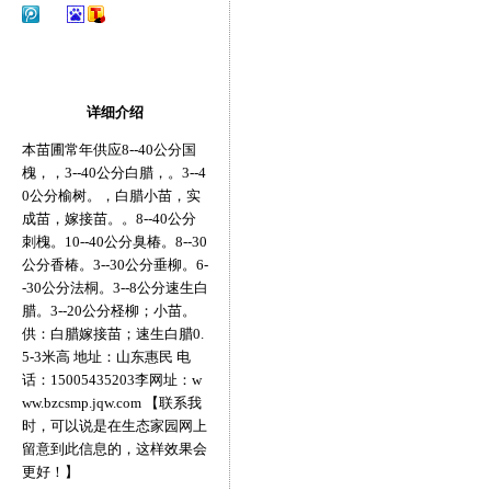
详细介绍
本苗圃常年供应8--40公分国
槐，，3--40公分白腊，。3--4
0公分榆树。，白腊小苗，实
成苗，嫁接苗。。8--40公分
刺槐。10--40公分臭椿。8--30
公分香椿。3--30公分垂柳。6-
-30公分法桐。3--8公分速生白
腊。3--20公分柽柳；小苗。
供：白腊嫁接苗；速生白腊0.
5-3米高 地址：山东惠民 电
话：15005435203李网址：w
ww.bzcsmp.jqw.com 【联系我
时，可以说是在生态家园网上
留意到此信息的，这样效果会
更好！】