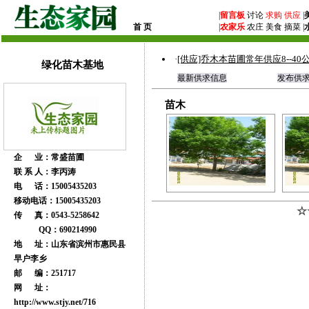
|
留言板
讨论
求购
供应
|
首 页
|
农家乐
农庄 美食 摘菜 |
·
[供应]乔木本苗圃常年供应8--4
绿化苗木基地
最新供求信息
发布供
苗木
企 业：常盛苗圃
联 系 人：李丙涛
电 话：15005435203
移动电话：15005435203
☆
传 真：0543-5258642
QQ：690214990
地 址：山东省滨州市惠民县
早户李乡
邮 编：251717
网 址：
http://www.stjy.net/716