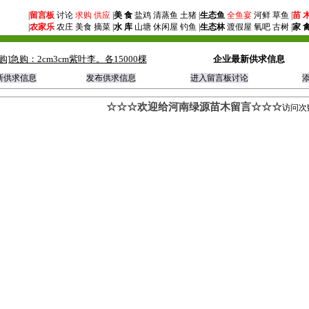
|
留言板
讨论
求购
供应
|
美 食
盐鸡 清蒸鱼 土猪 |
生态鱼
全鱼宴
河鲜 草鱼 |
苗 
|
农家乐
农庄 美食 摘菜 |
水 库
山塘 休闲屋 钓鱼 |
生态林
渡假屋 氧吧 古树 |
家 
购]急购：2cm3cm紫叶李。各15000棵
企业最新供求信息
新供求信息
发布供求信息
进入留言板讨论
☆☆☆欢迎给河南绿源苗木留言☆☆☆
访问次数