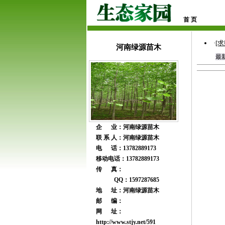
首 页
·
[求
河南绿源苗木
最
企 业：河南绿源苗木
联 系 人：河南绿源苗木
电 话：13782889173
移动电话：13782889173
传 真：
QQ：1597287685
地 址：河南绿源苗木
邮 编：
网 址：
http://www.stjy.net/591