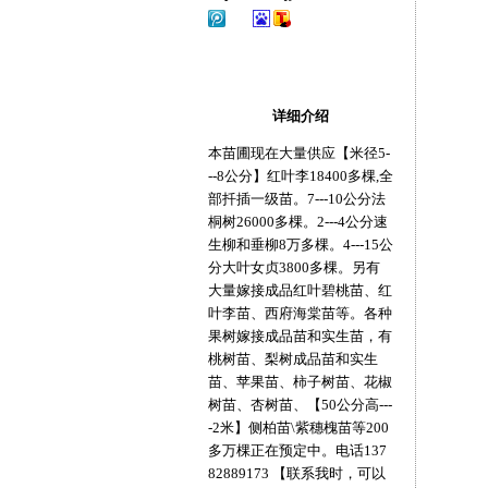
详细介绍
本苗圃现在大量供应【米径5-
--8公分】红叶李18400多棵,全
部扦插一级苗。7---10公分法
桐树26000多棵。2---4公分速
生柳和垂柳8万多棵。4---15公
分大叶女贞3800多棵。另有
大量嫁接成品红叶碧桃苗、红
叶李苗、西府海棠苗等。各种
果树嫁接成品苗和实生苗，有
桃树苗、梨树成品苗和实生
苗、苹果苗、柿子树苗、花椒
树苗、杏树苗、【50公分高---
-2米】侧柏苗\紫穗槐苗等200
多万棵正在预定中。电话137
82889173 【联系我时，可以