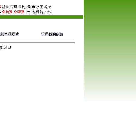
木
盆景 古树 果树 |
果 蔬
水果 蔬菜
禽
全鸡宴
全猪宴
|
土 地
流转 合作
添加产品图片
管理我的信息
:5413