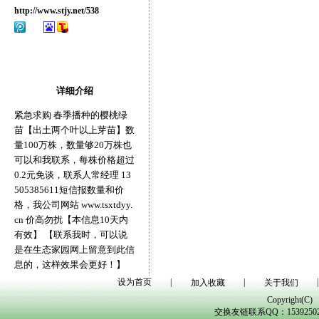
http://www.stjy.net/538
详细介绍
紧急求购 春季播种的樱桃绿
苗【出土两个叶以上芽苗】数
量100万株，数量够20万株也
可以和我联系，每株价格超过
0.2元免谈，联系人常经理 13
505385611短信报数量和价
格，我公司网站 www.tsxtdyy.
cn 价高勿扰【本信息10天内
有效】 【联系我时，可以说
是在生态家园网上留意到此信
息的，这样效果会更好！】
设为首页
|
|
|
加入收藏
关于我们
Copyright(C)
交换友链联系QQ：1539250298