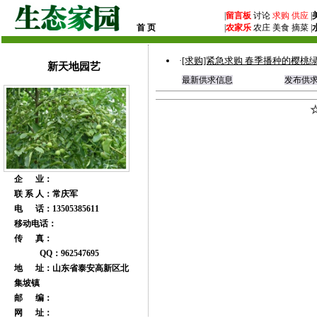
|
留言板
讨论
求购
供应
|
首 页
|
农家乐
农庄 美食 摘菜 |
·
[求购]紧急求购 春季播种的樱桃
新天地园艺
最新供求信息
发布供
企 业：
联 系 人：常庆军
电 话：13505385611
移动电话：
传 真：
QQ：962547695
地 址：山东省泰安高新区北
集坡镇
邮 编：
网 址：