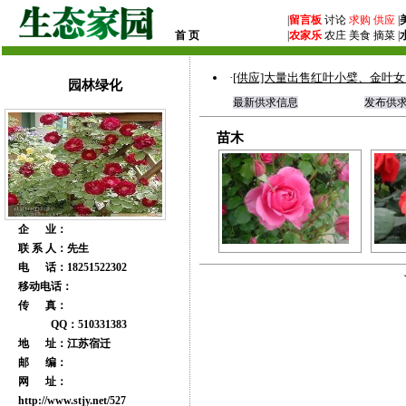
|
留言板
讨论
求购
供应
|
首 页
|
农家乐
农庄 美食 摘菜 |
·
[供应]大量出售红叶小檗、金叶
园林绿化
最新供求信息
发布供
苗木
企 业：
联 系 人：先生
电 话：18251522302
移动电话：
传 真：
QQ：510331383
地 址：江苏宿迁
邮 编：
网 址：
http://www.stjy.net/527