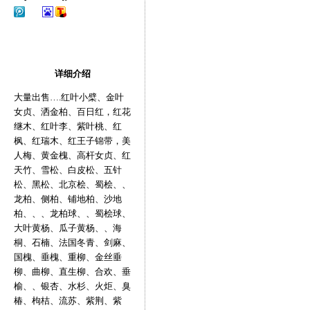
详细介绍
大量出售….红叶小檗、金叶
女贞、洒金柏、百日红，红花
继木、红叶李、紫叶桃、红
枫、红瑞木、红王子锦带，美
人梅、黄金槐、高杆女贞、红
天竹、雪松、白皮松、五针
松、黑松、北京桧、蜀桧、、
龙柏、侧柏、铺地柏、沙地
柏、、、龙柏球、、蜀桧球、
大叶黄杨、瓜子黄杨、、海
桐、石楠、法国冬青、剑麻、
国槐、垂槐、重柳、金丝垂
柳、曲柳、直生柳、合欢、垂
榆、、银杏、水杉、火炬、臭
椿、枸桔、流苏、紫荆、紫