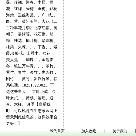
薇、连翘、迎春、木槿、樱
花、红梅、绿梅、垂梅、贴梗
海棠、垂丝海棠、、广《红、
白、紫、黄》玉兰、大花《二
百种丰花月季》北京红帽、黄
帽子，曼姆等、花石榴、腊
梅、桂花、榆叶梅、珍珠梅、
棣棠、火棘、、、丁香、、紫
藤.金银花、山乔木、盆花、
美人蕉、，蝴蝶兰，金边麦
冬、银边万年青、、、翠竹、
紫竹、青竹，淡竹，枣园竹，
刚竹，，黄竹，罗汉竹等。联
系电话。18251522302.。下
边这些量大===红叶小檗、金
叶女贞。、黄杨、连翘、迎
春。木槿。 月季【联系我
时，可以说是在生态家园网上
留意到此信息的，这样效果会
更好！】
设为首页
|
|
|
加入收藏
关于我们