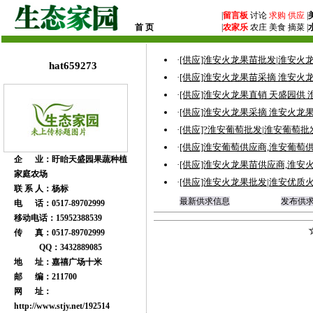
|
留言板
讨论
求购
供应
|
首 页
|
农家乐
农庄 美食 摘菜 |
·
[供应]淮安火龙果苗批发|淮安火
hat659273
·
[供应]淮安火龙果苗采摘 淮安火
·
[供应]淮安火龙果直销 天盛园供
·
[供应]淮安火龙果采摘 淮安火龙
·
[供应]?淮安葡萄批发|淮安葡萄批
·
[供应]淮安葡萄供应商,淮安葡萄
企 业：盱眙天盛园果蔬种植
·
[供应]淮安火龙果苗供应商,淮安
家庭农场
·
[供应]淮安火龙果批发|淮安优质
联 系 人：杨标
最新供求信息
发布供
电 话：0517-89702999
移动电话：15952388539
传 真：0517-89702999
QQ：3432889085
地 址：嘉禧广场十米
邮 编：211700
网 址：
http://www.stjy.net/192514