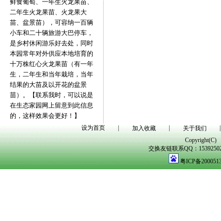
鲜食葡萄、一年生火龙果苗、
二年生火龙果苗、火龙果大
苗、盆景苗），可容纳一百辆
小车和二十辆旅游大巴停车，
是乡村休闲游乐好去处，同时
本园常年对外供应本地培育的
十万株红心火龙果苗（有一年
生，二年生和当年栽培，当年
结果的大苗及以开花的盆景
苗）。【联系我时，可以说是
在生态家园网上留意到此信息
的，这样效果会更好！】
设为首页
|
|
|
加入收藏
关于我们
Copyright(C)
交换友链联系QQ：1539250298
粤ICP备200051