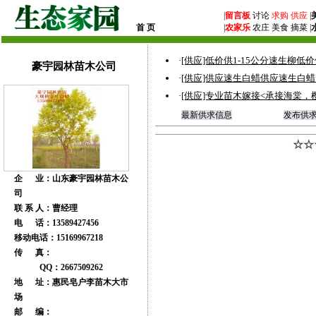
|
留言板
讨论
求购
供应
|
首 页
|
农家乐
农庄 美食 摘菜 |
·
[供应]低价供1-15公分速生柳低价供
豪宇园林苗木公司
·
[供应]供应速生白蜡供应速生白蜡
·
[供应]专业苗木嫁接<承接海棠
最新供求信息
发布供
☆☆
企 业：山东豪宇园林苗木公
司
联 系 人：曹经理
电 话：13589427456
移动电话：15169967218
传 真：
QQ：2667509262
地 址：惠民皂户李苗木大市
场
邮 编：