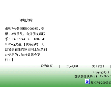
详细介绍
求购7公分国槐90000棵，裸
根，3米杀头。有货朋友请联
系：13737744139，1807841
8385石先生 【联系我时，可
以说是在生态家园网上留意到
此信息的，这样效果会更
好！】
设为首页
|
|
|
加入收藏
关于我们
Copyright(C)
交换友链联系QQ：1539250298
粤ICP备200051