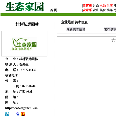
|
留言板
讨论
求购
供应
|
首 页
|
农家乐
农庄 美食 摘菜 |
企业最新供求信息
桂林弘远园林
最新供求信息
发布供
☆
企 业：桂林弘远园林
联 系 人：石先生
电 话：13737744139
移动电话：
传 真：
QQ：821516785
地 址：广西 桂林
邮 编：
网 址：
http://www.stjy.net/1254