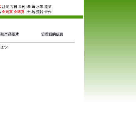
木
盆景 古树 果树 |
果 蔬
水果 蔬菜
禽
全鸡宴
全猪宴
|
土 地
流转 合作
添加产品图片
管理我的信息
3754