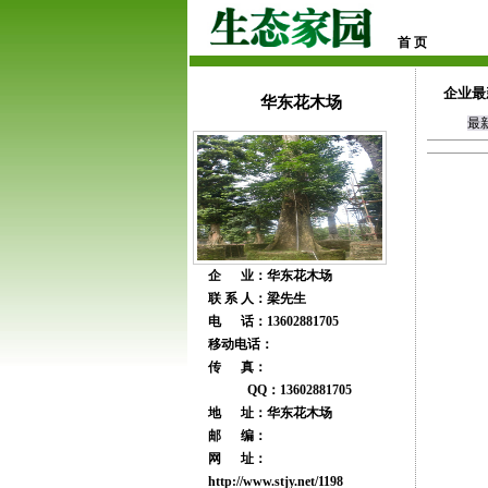
首 页
企业最
华东花木场
最
企 业：华东花木场
联 系 人：梁先生
电 话：13602881705
移动电话：
传 真：
QQ：13602881705
地 址：华东花木场
邮 编：
网 址：
http://www.stjy.net/1198