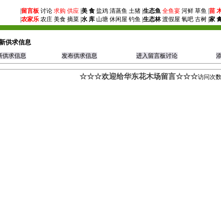
|
留言板
讨论
求购
供应
|
美 食
盐鸡 清蒸鱼 土猪 |
生态鱼
全鱼宴
河鲜 草鱼 |
苗 
|
农家乐
农庄 美食 摘菜 |
水 库
山塘 休闲屋 钓鱼 |
生态林
渡假屋 氧吧 古树 |
家 
新供求信息
新供求信息
发布供求信息
进入留言板讨论
☆☆☆欢迎给华东花木场留言☆☆☆
访问次数: