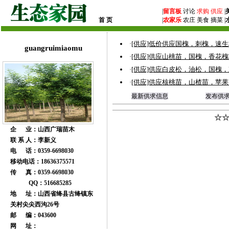
|
留言板
讨论
求购
供应
|
首 页
|
农家乐
农庄 美食 摘菜 |
·
[供应]低价供应国槐，刺槐，速
guangruimiaomu
·
[供应]供应山桃苗，国槐，香花槐
·
[供应]供应白皮松，油松，国槐
·
[供应]供应核桃苗，山楂苗，苹
最新供求信息
发布供
☆☆
企 业：山西广瑞苗木
联 系 人：李新义
电 话：0359-6698030
移动电话：18636375571
传 真：0359-6698030
QQ：516685285
地 址：山西省绛县古绛镇东
关村尖尖西沟26号
邮 编：043600
网 址：