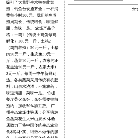
吸引了大量野生水鸭在此繁
殖，钓鱼台设施齐全，一杆消
☆
费每小时100元。我们的鱼养
殖周期长、传统喂食，味道鲜
甜，鱼味十足。 农场产品价
格：土鸡1（传统土鸡蛋母鸡
孵化）100元一斤，土鸡2
（鸡苗养殖）50元一斤，土猪
肉50元一斤，生态鱼50元一
斤，蔬菜10元一斤，农家纯正
花生油50元一斤，农家大米1
2元一斤。每周一中午新鲜到
达。各类蔬菜采用传统有机肥
料，山泉水浇灌，不施农药，
味道清甜，菜味十足。 竹棚
餐厅柴火烹饪，烹饪需要提前
预约，加收50%加工费。 广
州生态农场体验店：分享猪鸡
鱼蔬菜花生大米山泉水 体验
店致力于将中国传统生态农业
食材以朴实、细致不做作的服