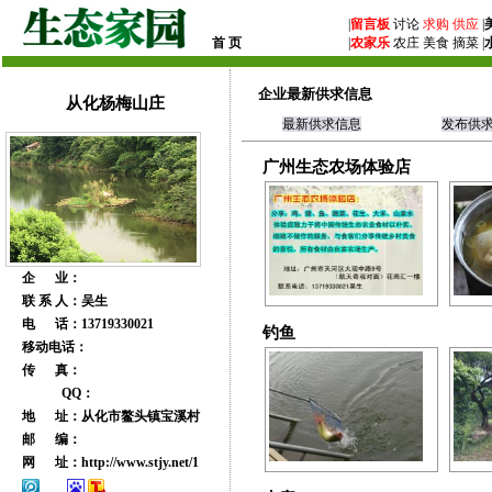
|
留言板
讨论
求购
供应
|
首 页
|
农家乐
农庄 美食 摘菜 |
企业最新供求信息
从化杨梅山庄
最新供求信息
发布供
广州生态农场体验店
企 业：
联 系 人：吴生
电 话：13719330021
钓鱼
移动电话：
传 真：
QQ：
地 址：从化市鳌头镇宝溪村
邮 编：
网 址：
http://www.stjy.net/1