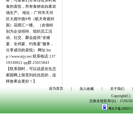
务，与食客们分享传统乡村美
食的喜悦，所有食材由自家农
场生产。 地址：广州市天河
区大观中路9号（航天奇观对
面）花雨汇一楼。 （农场特
别为企业招待、组织员工活
动、社交、聚会提供“全猪
宴、全鸡宴、钓鱼宴”服务，
分享成功的喜悦） 网址:htt
p://www.stjy.net 联系电话:137
19330021 qq群:25015843
【联系我时，可以说是在生态
家园网上留意到此信息的，这
样效果会更好！】
设为首页
|
|
|
加入收藏
关于我们
Copyright(C)
交换友链联系QQ：1539250298
粤ICP备200051