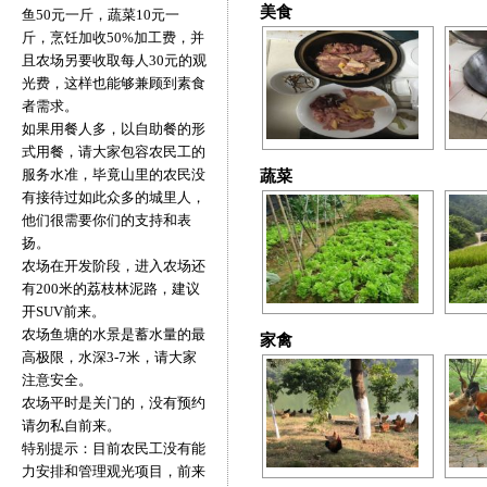
美食
鱼50元一斤，蔬菜10元一
斤，烹饪加收50%加工费，并
且农场另要收取每人30元的观
光费，这样也能够兼顾到素食
者需求。
如果用餐人多，以自助餐的形
式用餐，请大家包容农民工的
服务水准，毕竟山里的农民没
蔬菜
有接待过如此众多的城里人，
他们很需要你们的支持和表
扬。
农场在开发阶段，进入农场还
有200米的荔枝林泥路，建议
开SUV前来。
农场鱼塘的水景是蓄水量的最
家禽
高极限，水深3-7米，请大家
注意安全。
农场平时是关门的，没有预约
请勿私自前来。
特别提示：目前农民工没有能
力安排和管理观光项目，前来