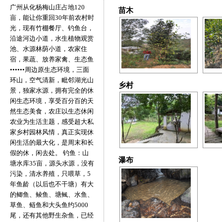
广州从化杨梅山庄占地120
苗木
亩，能让你重回30年前农村时
光，现有竹棚餐厅、钓鱼台，
沿途河边小道，水生植物观赏
池、水源林荫小道，农家住
宿，果蔬、放养家禽、生态鱼
••••••周边原生态环境，三面
环山，空气清新，毗邻湖光山
乡村
景，独家水源，拥有完全的休
闲生态环境，享受百分百的天
然生态美食，农庄以生态休闲
农业为生活主题，感受超大私
家乡村园林风情，真正实现休
闲生活的最大化，是周末和长
假的休，闲去处。 钓鱼：山
瀑布
塘水库35亩，源头水源，没有
污染，清水养殖，只喂草，5
年鱼龄（以后也不干塘）有大
的鲫鱼、鲮鱼、塘鲺、水鱼、
草鱼、鲢鱼和大头鱼约5000
尾，还有其他野生杂鱼，已经