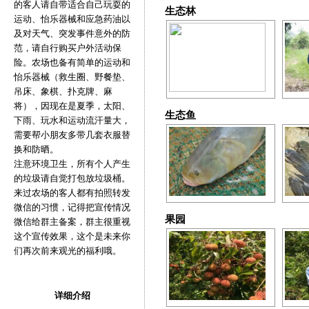
的客人请自带适合自己玩耍的
生态林
运动、怡乐器械和应急药油以
及对天气、突发事件意外的防
范，请自行购买户外活动保
险。农场也备有简单的运动和
怡乐器械（救生圈、野餐垫、
吊床、象棋、扑克牌、麻
将），因现在是夏季，太阳、
生态鱼
下雨、玩水和运动流汗量大，
需要帮小朋友多带几套衣服替
换和防晒。
注意环境卫生，所有个人产生
的垃圾请自觉打包放垃圾桶。
来过农场的客人都有拍照转发
微信的习惯，记得把宣传情况
果园
微信给群主备案，群主很重视
这个宣传效果，这个是未来你
们再次前来观光的福利哦。
详细介绍