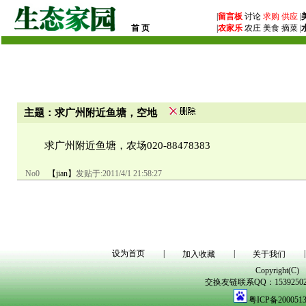
|
留言板
讨论
求购
供应
|
首 页
|
农家乐
农庄 美食 摘菜 |
主题：求广州附近鱼塘，空地
求广州附近鱼塘，农场020-88478383
No0
【jian】
发贴于:
2011/4/1 21:58:27
设为首页
|
|
|
加入收藏
关于我们
Copyright(C)
交换友链联系QQ：1539250298
粤ICP备200051