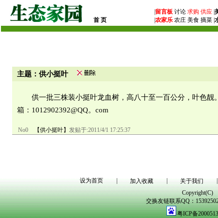
|
留言板
讨论
求购
供应
|
首 页
|
农家乐
农庄 美食 摘菜 |
主题：供小挺叶
供一批三株装小挺叶龙血树，高八十至一百公分，叶色靓。 地址：广东
箱：1012902392@QQ。com
No0
【供小挺叶】
发贴于:
2011/4/1 17:25:37
设为首页
|
|
|
加入收藏
关于我们
Copyright(C)
交换友链联系QQ：1539250298
粤ICP备200051