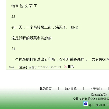
结果 他 发 芽 了
23
有一天，一个马铃薯上街，渴死了. END
这是我听的最莫名其妙的
24
一个神经病打算逃出看守所，看守所戒备森严，一共有99道墙。
No2
【更多】
回帖于:
2010/5/31 23:25:23
设为首页
|
|
|
加入收藏
关于我们
Copyright(C)
交换友链联系QQ：1539250298
粤ICP备200051