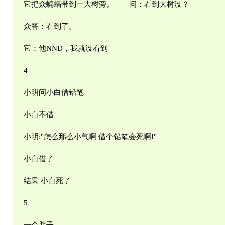
它把众蝙蝠带到一大树旁。 问：看到大树没？
众答：看到了。
它：他NND，我就没看到
4
小明问小白借铅笔
小白不借
小明:"怎么那么小气啊 借个铅笔会死啊!"
小白借了
结果 小白死了
5