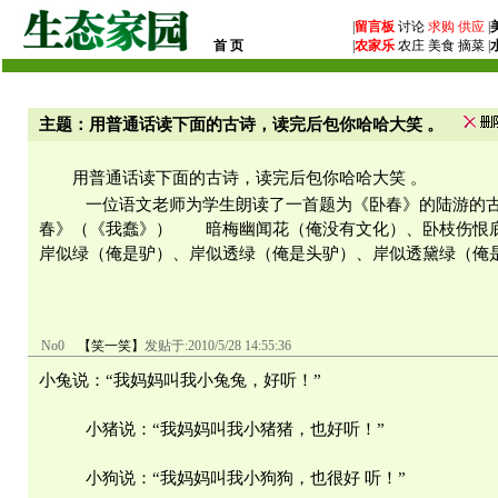
|
留言板
讨论
求购
供应
|
首 页
|
农家乐
农庄 美食 摘菜 |
主题：用普通话读下面的古诗，读完后包你哈哈大笑 。
用普通话读下面的古诗，读完后包你哈哈大笑 。
一位语文老师为学生朗读了一首题为《卧春》的陆游的古
春》（《我蠢》） 暗梅幽闻花（俺没有文化）、卧枝伤恨底
岸似绿（俺是驴）、岸似透绿（俺是头驴）、岸似透黛绿（俺
No0
【笑一笑】
发贴于:
2010/5/28 14:55:36
小兔说：“我妈妈叫我小兔兔，好听！”
小猪说：“我妈妈叫我小猪猪，也好听！”
小狗说：“我妈妈叫我小狗狗，也很好 听！”