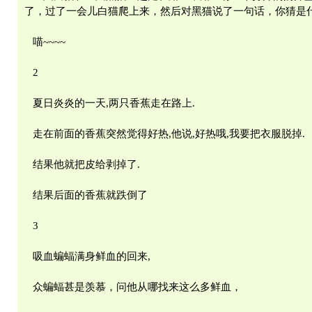
了，过了一会儿白猫爬上来，然后对黑猫说了一句话，你猜是
喵~~~~
2
夏日炎炎的一天,两只香蕉走在路上.
走在前面的香蕉突然觉得好热,他说,好热哦,我要把衣服脱掉.
结果他就把皮给剥掉了.
结果后面的香蕉就跌倒了
3
吸血蝙蝠满身鲜血的回来,
众蝙蝠甚是羡慕，问他从哪找来这么多鲜血，