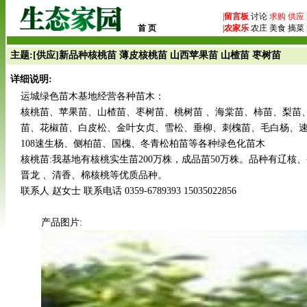
|
留言板
讨论
求购
供应
首 页
|
农家乐
农庄 美食 摘菜 
主题:[供应]新品种核桃苗 薄皮核桃苗 山西苹果苗 山楂苗 枣树苗
详细说明:
运城绿色苗木基地经营各种苗木：
核桃苗、苹果苗、山楂苗、枣树苗、桃树苗 、海棠苗、柿苗、梨苗
苗、花椒苗、白皮松、金叶女贞、雪松、垂柳、刺槐苗、毛白杨、速生杨
108速生杨、侧柏苗、国槐、冬青松柏苗等各种绿色化苗木
核桃苗:我基地有核桃实生苗200万株，成品苗50万株。品种有辽核、
晋龙 、清香、棉核桃等优质品种。
联系人 赵女士 联系电话 0359-6789393 15035022856
产品图片: