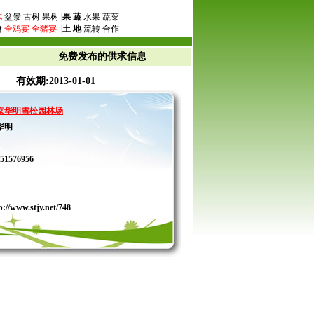
木
盆景 古树 果树 |
果 蔬
水果 蔬菜
禽
全鸡宴
全猪宴
|
土 地
流转 合作
免费发布的供求信息
 有效期:2013-01-01
京华明雪松园林场
华明
51576956
p://www.stjy.net/748