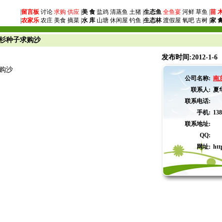
|
留言板
讨论
求购
供应
|
美 食
盐鸡 清蒸鱼 土猪 |
生态鱼
全鱼宴
河鲜 草鱼 |
苗 
|
农家乐
农庄 美食 摘菜 |
水 库
山塘 休闲屋 钓鱼 |
生态林
渡假屋 氧吧 古树 |
家 
豆杉种子求购沙
发布时间:2012-1-6
购沙
公司名称:
南
联系人:
夏
联系电话:
手机:
138
联系地址:
QQ:
网址:
htt