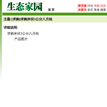
|
留言板
讨论
求购
供应
首 页
|
农家乐
农庄 美食 摘菜 
主题:[求购]求购米径3公分八月桂
详细说明:
求购米径3公分八月桂
产品图片: