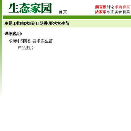
|
留言板
讨论
求购
供应
首 页
|
农家乐
农庄 美食 摘菜 
主题:[求购]求8到15阴香.要求实生苗
详细说明:
求8到15阴香.要求实生苗
产品图片: