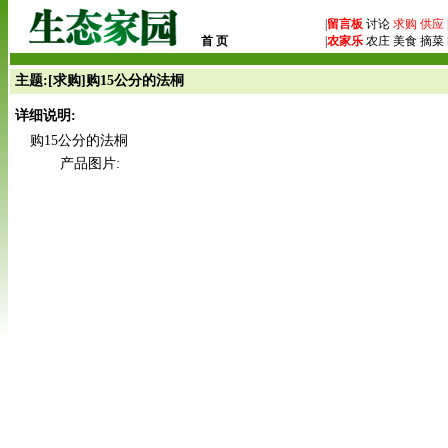
|
留言板
讨论
求购
供应
首 页
|
农家乐
农庄 美食 摘菜 
主题:[求购]购15公分的法桐
详细说明:
购15公分的法桐
产品图片: