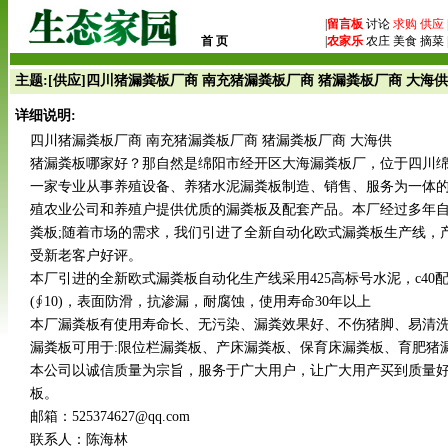
|
留言板
讨论
求购
供应
首 页
|
农家乐
农庄 美食 摘菜 
主题:[供应]四川猪漏粪板厂商 南充猪漏粪板厂商 猪漏粪板厂商 大海供
详细说明:
四川猪漏粪板厂商 南充猪漏粪板厂商 猪漏粪板厂商 大海供
猪漏粪板哪家好？那自然是绵阳市经开区大海漏粪板厂，位于四川
一家专业从事养殖设备、养猪水泥漏粪板制造、销售、服务为一体
殖农业公司和养殖户提供优质的漏粪板及配套产品。本厂经过多年
粪板;随着市场的需求，我们引进了全新自动化欧式漏粪板生产线，
受新老客户好评。
本厂引进的全新欧式漏粪板自动化生产线采用425高标号水泥，c40
(∮10)，表面防滑，抗渗漏，耐腐蚀，使用寿命30年以上
本厂漏粪板有使用寿命长、无污染、漏粪效果好、不伤猪脚、易清
漏粪板可用于:限位栏漏粪板、产床漏粪板、保育床漏粪板、育肥猪
本公司以诚信质量为宗旨，服务于广大用户，让广大用产买到质量
板。
邮箱：525374627@qq.com
联系人：陈海林