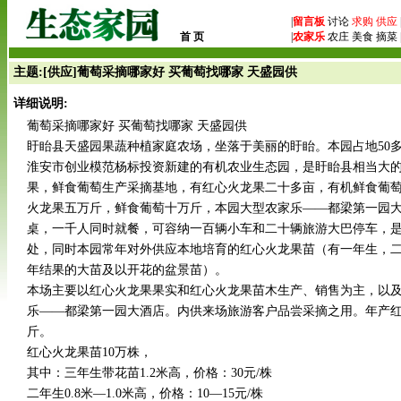
|
留言板
讨论
求购
供应
首 页
|
农家乐
农庄 美食 摘菜 
主题:[供应]葡萄采摘哪家好 买葡萄找哪家 天盛园供
详细说明:
葡萄采摘哪家好 买葡萄找哪家 天盛园供
盱眙县天盛园果蔬种植家庭农场，坐落于美丽的盱眙。本园占地50
淮安市创业模范杨标投资新建的有机农业生态园，是盱眙县相当大
果，鲜食葡萄生产采摘基地，有红心火龙果二十多亩，有机鲜食葡
火龙果五万斤，鲜食葡萄十万斤，本园大型农家乐——都梁第一园
桌，一千人同时就餐，可容纳一百辆小车和二十辆旅游大巴停车，
处，同时本园常年对外供应本地培育的红心火龙果苗（有一年生，
年结果的大苗及以开花的盆景苗）。
本场主要以红心火龙果果实和红心火龙果苗木生产、销售为主，以
乐——都梁第一园大酒店。内供来场旅游客户品尝采摘之用。年产红
斤。
红心火龙果苗10万株，
其中：三年生带花苗1.2米高，价格：30元/株
二年生0.8米—1.0米高，价格：10—15元/株