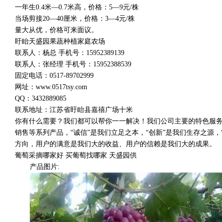
一年生0.4米—0.7米高，价格：5—9元/株
当场剪接20—40厘米，价格：3—4元/株
量大从优，价格可来面议。
盱眙天盛园果蔬种植家庭农场
联系人：杨总 手机号：15952389139
联系人：张经理 手机号：15952388539
固定电话：0517-89702999
网址：www.0517tsy.com
QQ：3432889085
联系地址：江苏省盱眙县嘉禧广场十米
你有什么需要？我们都可以帮你一一解决！我们公司主要的特色服
销售等系列产品，“诚信”是我们立足之本，“创新”是我们生存之源，
方向，用户的满意是我们大的收益、用户的信赖是我们大的成果。
葡萄采摘哪家好 买葡萄找哪家 天盛园供
产品图片: