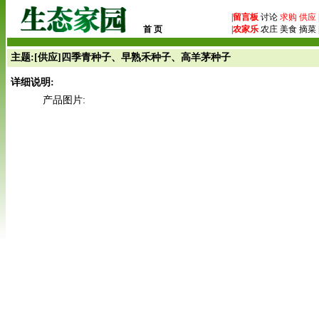
|
留言板
讨论
求购
供应
首 页
|
农家乐
农庄 美食 摘菜 
主题:[供应]四季青种子、早熟禾种子、高羊茅种子
详细说明:
产品图片: