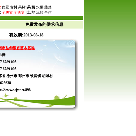
木
盆景 古树 果树 |
果 蔬
水果 蔬菜
禽
全鸡宴
全猪宴
|
土 地
流转 合作
免费发布的供求信息
4 有效期:2013-08-18
州市益华银杏苗木基地
小棒
7 6789 005
7 6789 005
苏省 徐州市 邳州市 铁富镇 胡滩村
628638
p://www.stjy.net/898