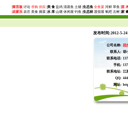
|
留言板
讨论
求购
供应
|
美 食
盐鸡 清蒸鱼 土猪 |
生态鱼
全鱼宴
河鲜 草鱼 |
苗 
|
农家乐
农庄 美食 摘菜 |
水 库
山塘 休闲屋 钓鱼 |
生态林
渡假屋 氧吧 古树 |
家 
发布时间:2012-5-2
公司名称:
邳
联系人:
胡
联系电话:
137
手机:
137
联系地址:
江
QQ:
444
网址:
htt