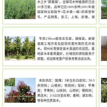
红王子锦带.大小叶黄杨.月季,红叶小波,金
木之乡"颜集镇"，全镇花木种植面积已达
界朋友前来实地考察，洽谈合作。
(红)叶女贞,侧柏.银杏.龙柏.雪松.榉树.朴
20多万亩，品种已达1800余种,2001年被
树、红枫,柿树,木槿,意杨高杆女贞,玉兰，
国家林业局授予<花木第一镇>的荣誉称
法桐,国槐,银杏,栾树,樱花,剑麻,珍珠梅,垂
号。产品销售，浙江、上海、安徽、湖
桃,垂梅,红叶李,海棠,紫薇,蜀桧,洒金柏,龙
北、湖南、河北、河南、山东、山西、西
柏,花柏,地柏,红.绿梅,红枫，草坪,棕榈,青
安、北京、大连、内蒙等地 ，苗木适应性
枫,垂柳,水杉,合欢,木槿,紫穗槐,红花槐,竹
强，成活率高，是园林绿化工作者的最佳
长青银杏
子等苗木,（草坪类）红花草,三叶草，麦冬
选择。我场主要品种有:红叶石楠.红瑞木.
专供2-80cm银杏实生苗，嫁接苗。承接
草，四季青等各种草坪，草坪种销售,我场
红王子锦带.大小叶黄杨.月季,红叶小波,金
道路工程开发及庭院布置所需的花卉苗
苗木自产自销,品种多,规格全。无中间商,
(红)叶女贞,侧柏.银杏.龙柏.雪松.榉树.朴
木。邳州长青银杏苗木真诚的欢迎您。基
来时电话联系,以上苗木质量，检疫费,上车
树、红枫,柿树,木槿,意杨高杆女贞,玉兰，
地苗木本着质量好，价格低的原则服务于
费有本公司负责,规格齐全,欢迎各界朋友实
法桐,国槐,银杏,栾树,樱花,剑麻,珍珠梅,垂
顾客。欢迎新老客户前来考察洽谈业务。
地考察选购。 我们的经营宗旨：顾客至上
桃,垂梅,红叶李,海棠,紫薇,蜀桧,洒金柏,龙
诚信为本 我们的经营理念：自产自销 薄利
柏,花柏,地柏,红.绿梅,红枫，草坪,棕榈,青
多销 诚信是我们合作的基础，也是我的人
枫,垂柳,水杉,合欢,木槿,紫穗槐,红花槐,竹
诚实苗木基地
生准则；质量是我们合作的保障，也是我
子等苗木,（草坪类）红花草,三叶草，麦冬
的执着追求！ 以合理价格竞争、以质量取
本处供应：国槐；3米左右白皮松；50-3
草，四季青等各种草坪，草坪种销售,我场
胜是我彻底奉行的原则！欢迎各新老客户
米侧柏；山楂树；核桃树；梨树；苹果
苗木自产自销,品种多,规格全。无中间商,
光临惠顾! 供应的品种有:月季、黄杨、
苗；苹果树；山桃树；山杏树；樱桃树；
来时电话联系,以上苗木质量，检疫费,上车
红叶小波、金(红）叶女贞 红叶石楠 ，小
黄连木；2-3公分金丝柳；垂柳；速生杨；
费有本公司负责,规格齐全,欢迎各界朋友实
丑火棘， 亮绿忍冬 ，花叶络石， 栾 树 ，
等各种优质苗木。
地考察选购。 我们的经营宗旨：顾客至上
红 叶 李 ，樱 花 ，榉树，香 樟 ， 红白玉