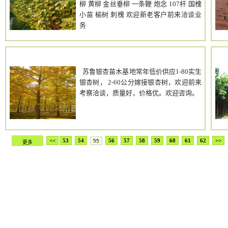
应银杏小树苗。另供国槐、臭椿、大雪
柳 黄柳 金丝垂柳 一条鞭 炮念 107杆 国槐
松、垂柳、石榴、法桐、水杉、樱桃等绿
小苗 榆树 刺槐 欢迎新老客户前来洽谈业
化苗木。备有银杏古桩、银杏盆景、银杏
务
叶、银杏果、银杏叶提取物及相关产品供
您选择。
绿园银杏
苏鲁银杏苗木基地常年低价供应1-80实生
银杏树， 2-60公分嫁接银杏树，欢迎前来
考察洽谈，质量好，价格优。欢迎咨询。
<<
53
54
56
57
58
59
60
61
62
>>
55
更多