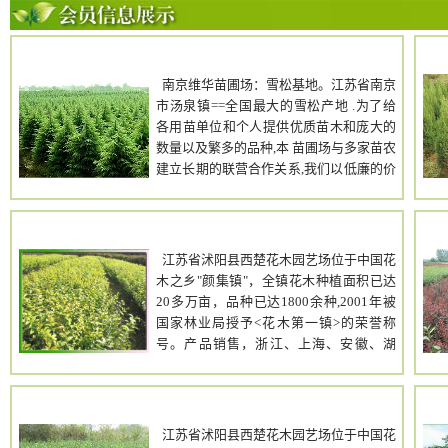
南京雪松直销
南京维华苗圃场：雪松基地。江苏省南京
市汤泉镇==全国最大的雪松产地 .为了给
各用苗单位和个人提供优质苗木和庞大的
数量以及繁多的品种,本 苗圃场与多家苗农
建立长期的联营合作关系,我们以低廉的价
格,优质的苗 木和热情的接待加上周到的售
后服务赢得广大用苗单位信赖.为了争取更
大 市场和更多的客户,现以农户价出售以下
西楚花木销售中心
西
苗木:雪松籽播苗、蜀桧、白玉兰、 广玉
江苏省沭阳县西楚花木园艺场位于中国花
兰、高杆女贞、马褂木、桂花、龙柏、普
木之乡"颜集镇"，全镇花木种植面积已达
通石楠、百日红、红叶石楠、 紫叶李、栾
20多万亩，品种已达1800余种,2001年被
树、垂柳、棕榈、青桐、水杉、香樟、榉
国家林业局授予<花木第一镇>的荣誉称
树、合欢、法桐 、杜仲、红枫、朴树、樱
号。产品销售，浙江、上海、安徽、湖
花、喜树、重阳木、含笑、红叶石楠.紫薇.
北、湖南、河北、河南、山东、山西、西
等等.本场经 营宗旨：以质量为根本，价格
安、北京、大连、内蒙等地 ，苗木适应性
真实，诚实守信，与您精诚合作，竭诚为
强，成活率高，是园林绿化工作者的最佳
西楚花木园艺场
广大 消费者服务。免费提供起苗、包装、
选择。我场主要品种有:红叶石楠.红瑞木.
江苏省沭阳县西楚花木园艺场位于中国花
检疫、短途运输、专车接送。热忱欢迎 各