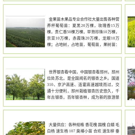
诚信为本 我们的经营理念：自产自销 薄利
兰 ，观赏竹 ，龙 柏 ，各类黄扬 ，银杏 ，
多销 诚信是我们合作的基础，也是我的人
无患子， 乐昌含笑 ，观赏草 ，蜀 桧，红
金果苗木
生准则；质量是我们合作的保障，也是我
枫 ，广玉兰， 大叶女贞 ，地被植物 ，竹
的执着追求！ 以合理价格竞争、以质量取
金果苗木果品专业合作社大量出售各种营
柏 ，五针松 ，茶花，茶梅 ，桂花 ，鸡 爪
胜是我彻底奉行的原则！欢迎各新老客户
养杯葡萄苗：夏黑20万棵，玫瑰香15万
槭 ，垂丝海棠 ，海 桐， 紫 薇 ，金叶女贞
光临惠顾! 供应的品种有:月季、黄杨、
棵，贵仁香50棵万棵，早熟珍珠10万棵，
。雪松 ，罗汉松 ，法国冬青 。 联系人：
红叶小波、金(红）叶女贞 红叶石楠 ，小
京亚10万棵，赤霞珠20万棵，龙眼10万
周玉林 手机：18936844025电话：0527-
丑火棘， 亮绿忍冬 ，花叶络石， 栾 树 ，
棵；占地树，占地苗，葡萄苗，果树苗：
83396945 QQ:119128233
红 叶 李 ，樱 花 ，榉树，香 樟 ， 红白玉
樱桃树3-5公分，桃树1.5-3公分，核桃树2-
Http//:shop64682871.taobao.com 地 址：
兰 ，观赏竹 ，龙 柏 ，各类黄扬 ，银杏 ，
5公分，苹果树1.5-3公分，葡萄树1-5公
江苏省沭阳县颜集镇沙湾村花木区
无患子， 乐昌含笑 ，观赏草 ，蜀 桧，红
分，葡萄长条高1.5米。
绿苑银杏园林
枫 ，广玉兰， 大叶女贞 ，地被植物 ，竹
世界银杏看中国，中国银杏看邳州，邳州
柏 ，五针松 ，茶花，茶梅 ，桂花 ，鸡 爪
位处苏北，是全国闻名的银杏之乡。国道
槭 ，垂丝海棠 ，海 桐， 紫 薇 ，金叶女贞
310、京沪高速、连霍高速越境而过，交
。雪松 ，罗汉松 ，法国冬青 。 联系人：
通十分便利，邳州栽植银杏历史悠久，千
周玉林 手机：18936844025电话：0527-
年古银杏，百年银杏林，成为新的旅游景
83396945 QQ:119128233
点。经过二十年的培育、发展，银杏种植
Http//:shop64682871.taobao.com 地 址：
面积达万余亩，银杏的生产、输出成为本
江苏省沭阳县颜集镇沙湾村花木区
地的支柱产业，银杏树抗病、抗虫，是园
大量供应
林、小区城市绿化的优良树种。 基地常年
大量供应：各种规格 香花槐 国槐 白蜡 毛
大量供应米径1-120厘米银杏古树，低价供
白杨 速生杨 107 臭椿小苗 合欢 速生柳 垂