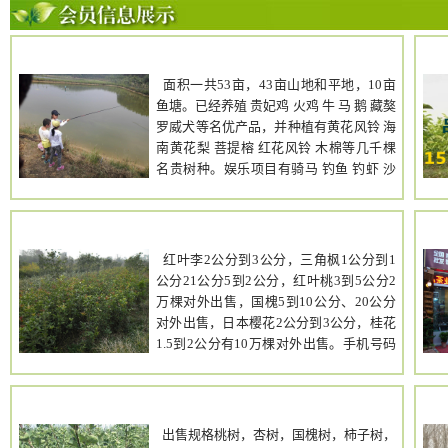
高端农场
面积一共53亩，43亩山地和平地，10亩
鱼塘。已经养殖 贵妃鸡 火鸡 牛 马 鹅 藏獒
罗威犬等名优产品，并种植有黄花风铃 海
南黄花梨 菩提榕 红花风铃 木棉等几千棵
名贵树种。娱乐项目有骑马 钓鱼 钓虾 沙
滩车 野战 遛狗等。 面积一共53亩，43亩
山地和平地，10亩鱼塘。已经养殖 贵妃鸡
火鸡 牛 马 鹅 藏獒 罗威犬等名优产品，并
安徽庐江文生苗木
种植有黄花风铃 海南黄花梨 菩提榕 红花
交易市场
红叶李2公分到3公分，三角枫1公分到1
风铃 木棉等几千棵名贵树种。娱乐项目有
公分21公分5到2公分，红叶桃3到5公分2
骑马 钓鱼 钓虾 沙滩车 野战 遛狗等。 交通
万棵对外出售，国槐5到10公分、20公分
便利：从广明高速富湾出口下走10分钟即
对外出售，日本樱花2公分到3公分，桂花
到，水泥路直通农场； 空气清新：周围都
1.5到2公分有10万棵对外出售。手机号码
是花木场，一年四季繁花似锦，空气负离
13856555338联系人：陈经理
子含量高； 设施齐全：厨房 卧室 厕所 洗
手间 监控 马鹏 鹅棚 鸡棚等应有尽有； 景
li1234
山
色怡人：靠山面水，视野开阔，空气流
出售规格桃树，杏树，国槐树，柿子树，
通，是缩小版富春山居图； 租金便宜：使