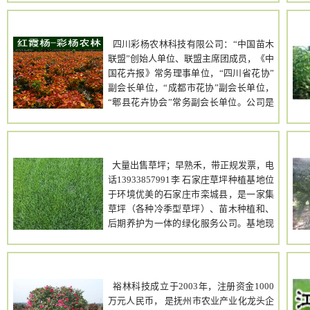
1-15公分山杏树 1-15公分桃树
大青枣苗,蜜丝枣苗,三华李苗,莲雾苗,板栗
数据验证，农作物增产幅度惊人，效果最
2-10公分五角枫 1-60公分国槐树 1-10
苗,草莓苗,百香果苗.碰柑苗,葡萄苗,提子苗,
hongxiayang
具说服力，全国招商电话 18678090720，
公分刺槐树 1-15公分山桃树 1-5
金桔苗,年桔苗,蜜桔苗,红江橙苗,柑桔苗,橙
QQ2950104449，微信18678090720，邮
公分龙桑树 1-15公分梨树 1-20
四川彩杨农林科技有限公司：“中国苗木
子苗,杨梅苗,板栗,芒果,八角,桐油,油桐苗,
箱 1758487817@qq.com，联系人孙经
公分核桃树 1-20公分枣树 1-15公分
联盟”创始人单位、联盟主席团成员，《中
菠萝苗,香水柠檬苗,无核柠檬,四季 柠檬,四
理，山东省寿光 市孙家集镇。
樱桃
国花卉报》常务理事单位，“四川省花协”
季菠萝蜜,榴莲,欧洲坚果,番荔枝,台湾长果
树
副会长单位，“成都市花协”副会长单位，
桑,甜杨桃,无核荔枝,无核黄皮,鸡心黄皮,橄
经济苗木 山楂苗 核桃苗 樱桃苗
“郫县花卉协会”常务副会长单位。公司是
榄苗,黑榄苗,黄榄苗,麻疯树 苗,香蕉苗,雪莲
钙果苗 文冠果苗 板栗苗 桃树苗 杏
一家专业从事彩色速生树种研发、繁殖、
果苗,番荔枝苗,神秘果苗,茂谷柑苗,牛甘果
树苗 李子苗 海棠苗 苹果苗 梨树
培育的高科技企业。公司现有温室大棚面
苗,开心果苗,枇杷苗,地菠萝苗,无花果苗等
苗 枣树苗 杜梨苗 柿子苗 造林绿化类
积上万平方米，育苗、种植基地万余亩。
河北石家庄栾城草
四. 绿化苗类:玉桂苗,沉香苗,黄花梨苗,竹柳
苗木 白皮松 华山松 黑松 雪松 油松
主要分布在成都、雅安、南充、遂宁以及
坪基地
苗，柚木苗,金花茶苗,檀香苗,木棉苗,香胶
大量出售草坪；早熟禾，带正规发票，电
（容器袋） 樟子松 侧柏 河南桧 刺槐
山东、陕西等地。 2009年，董事长张长城
树苗,金丝楠苗,楠木苗,秋枫苗,红 豆杉苗,桃
话13933857991李 石家庄草坪种植基地位
苗 花椒苗 紫穗槐苗 山杏苗 山桃
先生在四川省广汉市苗场内一棵中华红叶
花苗,茉莉花苗,小叶榕苗,扁桃苗,毛竹苗,麻
于环境优美的石家庄市栾城县，是一家集
苗 国槐苗 金丝垂柳 龙桑树 新疆杨
杨上发现了一颗玫瑰红色的芽苞，通过生
竹苗,香樟苗,马尾松苗,湿地松苗,杉木苗,高
草坪（各种冷季型草坪）、苗木种植和、
毛白杨 速生杨 中华红叶杨 元宝枫 香春
物高新技术不断的技术培育，研发培育成
脂松苗,加勒比松苗,小叶 桉苗,尤加利苗,速
后期养护为一体的绿化服务公司。基地现
苗 桐树苗等各种规格的大树 树冠好 并且
功一种全新的彩色树种。该树种从发芽到
生桉苗,桂花苗,罗汉松苗,九里香,竹柏,木
在以绿化用草坪筛选出了优良的草坪品
土球完整 园林花卉类苗木 金叶女贞 牡丹
11月，其叶、叶柄、叶脉及枝干均为鲜亮
荷,,柠檬桉,盘架子.松木苗,苦楝树,黄槐,蓝
种，早熟禾系列，都是抗病强，耐践踏，
苗 紫叶李 冬青 连翘 卫矛 瓜子黄杨
的玫瑰红色，且性状稳定，因其颜色酷似
花楹,幌伞枫,发财树 ,三角梅,苦患子苗,万年
成色美观，生长慢，修剪次数少。
江西裕林茶花科技
江
红叶小檗
朝霞，故因此得名——“红霞杨”。2012年
青苗,富贵竹,任豆树苗,相思苗,七彩扶桑苗,
裕林科技成立于2003年，注册资金1000
12月该树种获得国家林业局颁发的《植物
枳壳苗,酸桔苗,酸柚苗,红桔苗,毛桃苗,香椿
万元人民币， 是抚州市农业产业化龙头企
我苗圃以上苗木规格齐全 质优价廉 数量充
新品种权证书》（证书号 第564号）。鉴