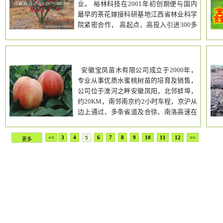
苗,马甲子苗 ,鸭脚木苗,幌伞枫苗,红枫苗,盘
业。 裕林科技在2001年初创期便与国内
足 保证质量 代办运输手续 检疫手续 欢迎
定表明：该品种具备“独特的颜色及显色机
架子苗等. 五. 药材苗类;牛大力种苗,八角
最早的茶花嫁接科研基地江西省林业科学
各界客商考察 洽谈。15534880698
制，具备显著的抗病虫害能力，其特异性
苗,八角种子,肉桂苗,玉桂种子,金花茶苗,粉
院紧密合作， 高起点、高投入引进300多
http://shop110858406.taobao.com/?
能数代保持不变且稳定”。 在继研发出第
葛苗,葛根苗,田七苗,三七种子,茯苓菌种,土
个国际领先的茶花品种， 在距东乡县城6
spm=2013.1.1000126.d21.Vcktp0&v=1
一代“红霞杨”之后，四川彩杨农林科技有
茯 苓苗,穿心莲种子,山豆根苗,化州橘红苗,
公里处环境优美、风景秀丽、交通四通八
限公司在原有基础上，以现代科技为基
金银花苗,茉莉花苗,柠檬种子,黄皮种子,桂
达的红亮垦殖场， 同10万多株原植龄40多
安徽宝凤苗木有限
础，以彩化环境为目标，采用化学诱导，
圆种子,罗汉果苗,黄枝子苗,红铁树苗,淮 山
年的油茶树嫁接。 风雨十载路，经过不断
公司
分子标记、辅助育种等手段，通过不断的
安徽宝凤苗木有限公司成立于2000年，
种,大肉姜种,沙姜种,香芋种,荔浦芋种,莲藕
实验和完善、精心培育和筛选， 形成了目
改良和选育，培育出了多种更具强抗逆性
专业从事优质水蜜桃树苗的培育及销售，
种,紫红薯种,紫苏种,凉粉草苗,胡椒苗,金钱
前占地3000多亩的2万多棵艺术茶花林。
和高观赏性的“红霞杨”新品种。其中，又
公司位于淮河之畔安徽凤阳，北邻蚌埠，
草苗,千斤拔种苗,黄柏苗,佛手苗, 金线莲,桔
同时，裕林科技以“为人类创造吉祥与浪漫
以新一代“红霞杨”Ⅰ号表现最为突出。“红
约20KM，南邻南京约2小时车程，京沪从
红苗,茶叶,福鼎大白茶种子,苦丁茶种,金花
的生活情趣”的企业使命， 在精耕细作茶
霞杨”Ⅰ号叶片颜色从发芽期的鲜红色逐步
边上通过，多条省道及合徐、南洛高速在
茶种子,黄连,茯苓种,食用菌种,金针菇种,磨
花艺术产品的基础上，得到中国茶花协会
变为橘红色、金黄色，下部叶片变为黄绿
这里交汇，紧靠淮河航道，交通十分便
菇种,平菇种,木耳种 香菇 种等几十种药材
等权威机构的大力支持， 先后成功举办了
色，落叶期变为桔红色，叶柄、叶脉、茎
利。欢迎各界朋友莅临指导，实地品尝，
苗和种子. 六. 种子类:供应杉木种子,马尾松
<<
3
4
6
7
8
9
10
11
12
>>
5
“中国茶花艺术节”、“中国茶花联谊会”等
更多
干、新梢始终为紫鲜红色，色泽亮丽、多
洽谈合作！！！
种子,湿地松种子,加勒比松种子,油茶种子,
活动， 正致力于打造集推广茶花艺术品
变、诱人，在整个生育期始终能保持一树
沉香种子,黄花梨种子,秋枫种子,罗汉松种
种、宏扬茶花文化交流、 促进裕林科技贸
三色，能给人一种崭新的视觉冲击力，是
子, 桂花种子,毛竹种子,枫香种子,任豆树种
易、打造茶花生态观光为一体的产业经 营
中红杨、全红杨和其他彩叶树种的无法比
子,小叶榕种子,八角种子,玉桂种子,油桐种
与资本运作相结合的中国茶花产业链航
拟的，为世界罕见，观赏价值，经济价值
子,桐油种子,麻疯树种子,茶籽种子,大果 红
母，并最终达成中国低碳园林产业链的升
颇高，是国内外截止目前发现的最好的彩
花油茶种子,软枝油茶种子,凤凰木种子,桄
级。
色速生树种。 “红霞杨”Ⅰ号特点： ? 一树
榔棕种子,小叶榕种子,菩提榕种子,羊蹄甲
三色，观赏价值极佳； ? 雄性无飞絮，不
种子,洋紫荆种子,紫荆种子,宫粉紫荆 种子,