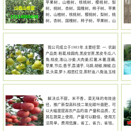
苹果树，山楂树，核桃树，樱桃树，梨
用面积达53亩，但只按39亩交租，每年租
树，桃树，杏树，国槐树，柿子树，苹果
金只有3.1万，附近同样面积的农场租金在
树，山楂树，核桃树，樱桃树，梨树，桃
60000以上。而且附近还有200亩山地免费
树，杏树，国槐树，柿子树，苹果树，山
用； 租期时间长：还有17年。和村委会直
楂树，核桃树，樱桃树，梨树，桃树，杏
接签订合同，有法律保证。
树，国槐树，柿子树，苹果树，山楂树，
核桃树，樱桃树，梨树，桃树，杏树，国
丰富农发公司
槐树，柿子树，苹果树，山楂树，核桃
我公司成立于1983年.主要经营: 一. 农副
树，樱桃树，梨树，桃树，杏树，国槐
产品类:粉葛,桂圆肉,黑皮甘蔗,黑皮冬瓜,八
树，柿子树，苹果树，山楂树，核桃树，
角,桂皮,淮山,沙姜,大肉姜,红薯,木薯,莲藕,
樱桃树，梨树，桃树，杏树，国槐树，柿
草果,节瓜,香芋,荔浦芋, 马蹄,胡椒,辣椒,白
子树，苹果树，山楂树，核桃树，樱桃
菜,头菜,萝卜,相思红豆,茶籽油,八角油,玉桂
树，梨树， 山西民生苗圃现向广大客户
油,茶麸,桐麸,花生麸,菜子麸等. 二 .水果类:
提供绿化工程苗木占地树苗【各种规格】
荔枝,荔枝干,龙眼,龙眼干,沙田柚,芒果,菠
国槐树、刺槐树、速生杨、垂柳、漳河
sgz128
萝,香蕉,西瓜,葡萄,火龙果,柿子,沙糖桔,马
柳、杏树、核桃树、桃树、苹果树、梨
水桔,贡柑,红心橙,三华 李,黑榄,黄榄,黑榄
解决瓜不甜，米不香，菜无味的有效途
树、李子树、枣树、樱桃树、山楂树、山
仁,黑榄核,橄榄核,荔枝核,龙眼核,柑桔,柠
径，推广新型高科技二氧化碳叶面肥，可
桃树、山杏树、50公分营养杯油松苗、80
檬,罗汉果等. 三. 水果苗木类:龙眼苗,荔枝
以大幅度提高农产品的亩 产量和品质，尤
公分营养杯油松苗、白皮松苗、侧柏苗
苗,火龙果苗,大果红花油茶苗,软枝油茶,油
其在蔬菜上使用，产量可以翻倍，使用方
1-15公分苹果树 1-15公分山楂
茶苗,沙糖桔苗,贡柑苗,马水桔苗,甜柿苗,大
法简单，费用低廉，省工，省力，省钱，
树 1-20公分柿子树 1-30公分皂角树
果山楂 苗,沙田柚苗,珍珠番石榴苗,桐油苗,
产量高 ，品质好，欢迎大家先做试验，用